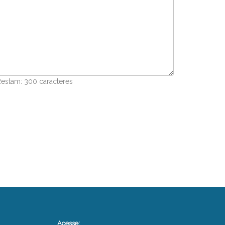
Restam:
300
caracteres
Acesse: