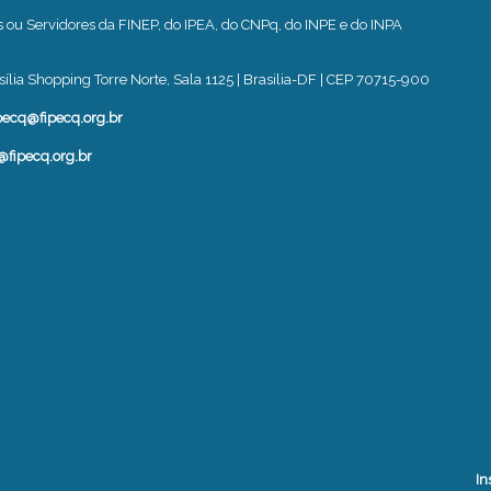
u Servidores da FINEP, do IPEA, do CNPq, do INPE e do INPA
ília Shopping Torre Norte, Sala 1125 | Brasilia-DF | CEP 70715-900
pecq@fipecq.org.br
@fipecq.org.br
In